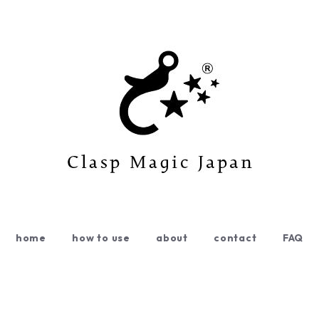
home
how to use
about
contact
FAQ